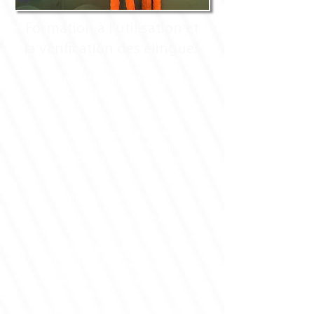
Formation à l'utilisation et
la vérification des élingues
1 jour (7 heures) à 2 jours
(14 heures)
Toute personne amenée à
utiliser des élingues et qui
participe à leur mise en œuvre
Intra-entreprise
cf. grille tarifaire – ou selon
devis