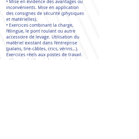
• Mise en évidence des avantages ou
inconvénients. Mise en application
des consignes de sécurité (physiques
et matérielles).
• Exercices combinant la charge,
l’élingue, le pont roulant ou autre
accessoire de levage. Utilisation du
matériel existant dans l’entreprise
(palans, tire-câbles, crics, vérins…).
Exercices réels aux postes de travail.
• Mise en évidence des points à risque
(environnement).
MÉTHODES PÉDAGOGIQUES
• Méthodes actives adaptées à la
formation des adultes.
• Organisation par ateliers
pédagogiques.
• Aire d’évolution avec matériel
identique à celui utilisé au quotidien