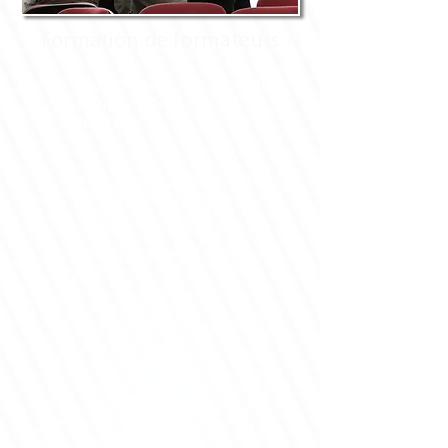
Formation de formateurs
A déterminer, de 1 jour (07
heures) à 5 jours (35
heures)
Personnes qui animeront des
sessions de formations
Intra-entreprise
cf. grille tarifaire – ou selon
devis