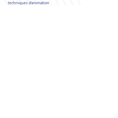
techniques d’animation
• Quizz écrit
Télécharger le programme
Revenir à la page FORMATIONS