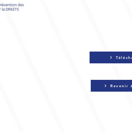
prévention des
r la DREETS
Téléch
Revenir