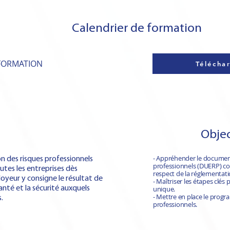
Calendrier de formation
 FORMATION
Téléchar
Objec
- Appréhender le document
 des risques professionnels
professionnels (DUERP) co
utes les entreprises dès
respect de la réglementati
loyeur y consigne le résultat de
- Maîtriser les étapes clés
santé et la sécurité auxquels
unique.
- Mettre en place le prog
.
professionnels.