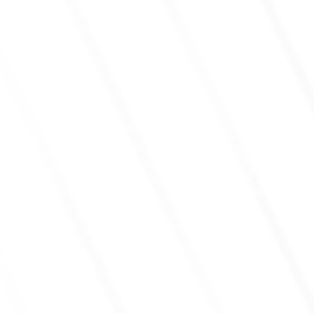
nalisé
 de prévention/chef
eprise/DRH/QSE/HSE/Décideurs
ne désignée compétente
tions des risques
ntreprise
personnalisé