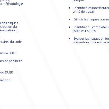
équence,
compte
 la méthodologie
Identifier les interlocu
unité de travail
Définir les risques comm
 des risques
(création du
Identifier ou compléter l
’évaluation du
lister les risques
Évaluer les risques en fo
taires du code
prévention mise en place
dans le DUER
rs de pénibilité
r du DUER
évention