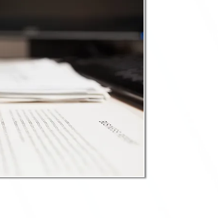
Person
Chargé
d’entr
Person
préven
Intra-e
devis 