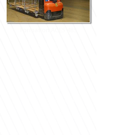
Formation ACES 485
1 jour (7 heures) à 3 jours
(21 heures) en fonction
des catégories de chariots,
du nombre et du niveau
stagiaire
Toute personne appelée à
manipuler un chariot
automoteur gerbeur à
conducteur accompagnant
Intra-entreprise ou site de l’OF
selon calendrier