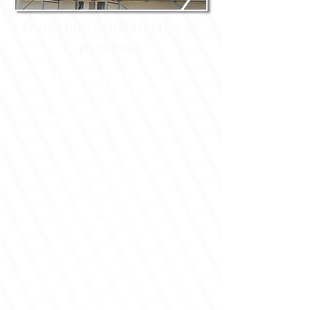
Formation échafaudage de
pied R408
1 jour (7 heures) à 2 jours
(14 heures) selon le
nombre et le niveau des
stagiaires
Toutes Personnes devant
monter, démonter et utiliser
des échafaudages de pied
Intra-entreprise
cf. grille tarifaire – ou selon
devis